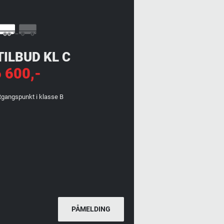
ILBUD KL C
 600,-
tgangspunkt i klasse B
PÅMELDING