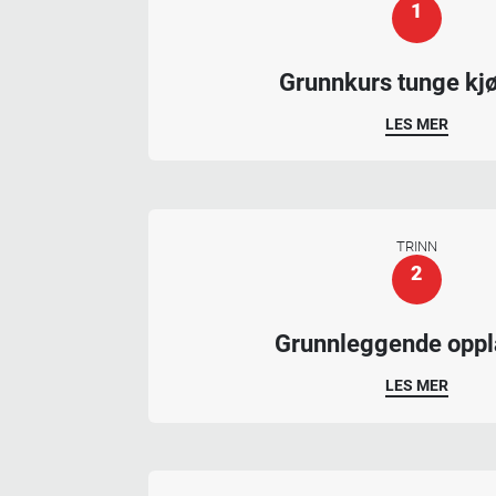
1
Grunnkurs tunge kj
LES MER
TRINN
2
Grunnleggende opp
LES MER