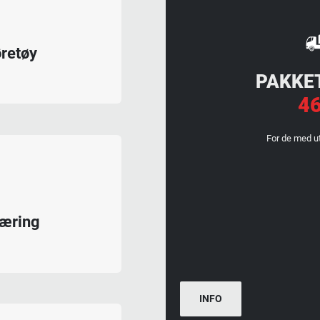
øretøy
PAKKET
46
For de med u
læring
INFO