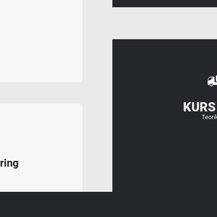
KURS
Teori
ring