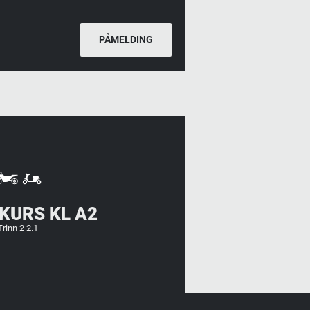
PÅMELDING
KURS KL A2
Trinn 2 2.1