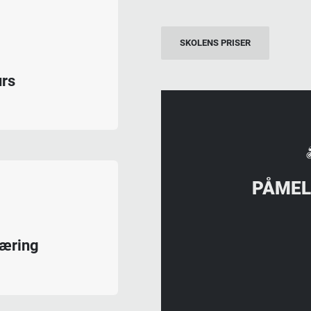
SKOLENS PRISER
urs
PÅMEL
læring