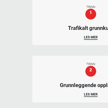
TRINN
1
Trafikalt grunnk
LES MER
TRINN
2
Grunnleggende opp
LES MER