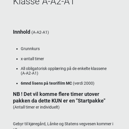
Klasse A-A2-A1
Innhold
(A-A2-A1)
Grunnkurs
x-antall timer
All obligatorisk opplæring på de enkelte klassene
(A-A2-A1)
6mnd lisens på teorifilm MC
(verdi 2000)
NB ! Det vil komme flere timer utover
pakken da dette KUN er en "Startpakke"
(Antall timer er individuelt)
Gebyr til kjøregård, Lånke og Statens vegvesen kommer i