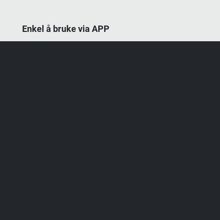
Enkel å bruke via APP
Link til teorifilm
Hva er teorifilm
Påmelding MC A1
Påmelding MC A2
Påmelding MC A